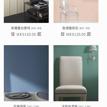
埃爾邁拉懷特 (HC-84)
敖德薩粉紅 (HC-59)
定
從 HK$120.00 起
定
從 HK$120.00 起
價
價
范德森藍 (HC-156)
沃特伯里綠 (HC-136)