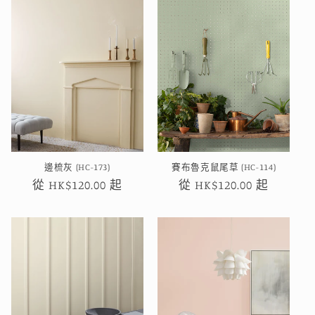
邊梳​​灰 (HC-173)
賽布魯克鼠尾草 (HC-114)
定
從 HK$120.00 起
定
從 HK$120.00 起
價
價