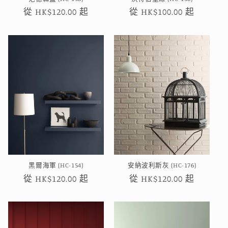
定
從 HK$120.00 起
定
從 HK$100.00 起
價
價
黑爾海軍 (HC-154)
安納波利斯灰 (HC-176)
定
從 HK$120.00 起
定
從 HK$120.00 起
價
價